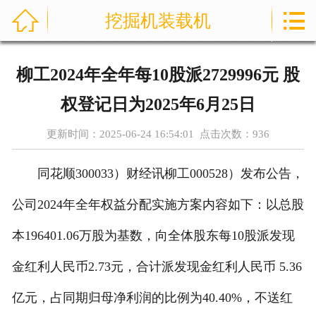



挖掘机装载机
首页
关于我们
柳工2024年全年每10股派2729996元 股
产品展示
权登记日为2025年6月25日
新闻资讯
更新时间：2025-06-24 16:54:01 点击次数：
936
案例展示
同花顺300033）财经讯柳工000528）发布公告，
荣誉资质
公司2024年全年权益分配实施方案内容如下：以总股
本196401.06万股为基数，向全体股东每10股派发现
技术知识
金红利人民币2.73元，合计派发现金红利人民币 5.36
在线留言
亿元，占同期归母净利润的比例为40.40%，不送红
联系我们